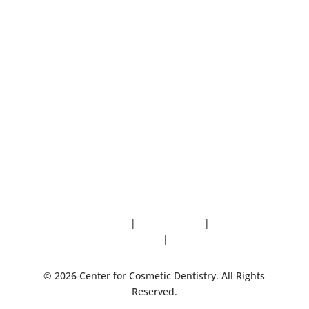
373 Route 111 Ste 16
Smithtown, NY 11787
(631) 265-2700
Terms & Conditions
|
Privacy Policy
|
Accessibility
Commitment
|
Sitemap
© 2026 Center for Cosmetic Dentistry. All Rights
Reserved.