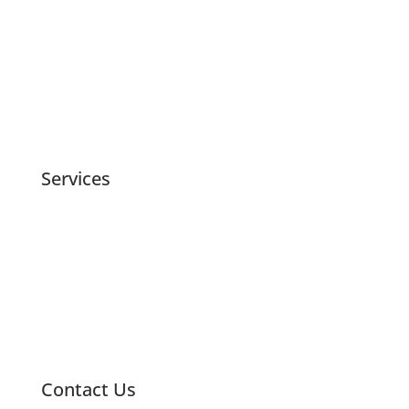
Our Services
New Patients
Contact Us
Espanol
Services
Restorative Dentistry
Cosmetic Dentistry
Orthodontics
Preventive Care & Cleanings
Restorative Dentistry
Contact Us