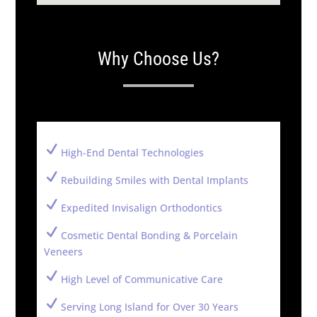
Why Choose Us?
N
High-End Dental Technologies
N
Rebuilding Smiles with Dental Implants
N
Expedited Invisalign Orthodontics
N
Cosmetic Dental Bonding & Porcelain
Veneers
N
High Level of Communicative Care
N
Serving Long Island for Over 30 Years